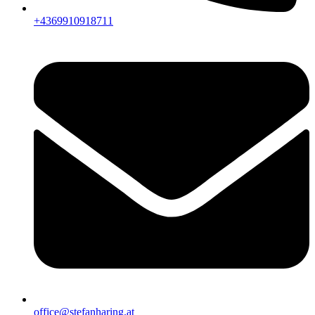
+4369910918711
office@stefanharing.at