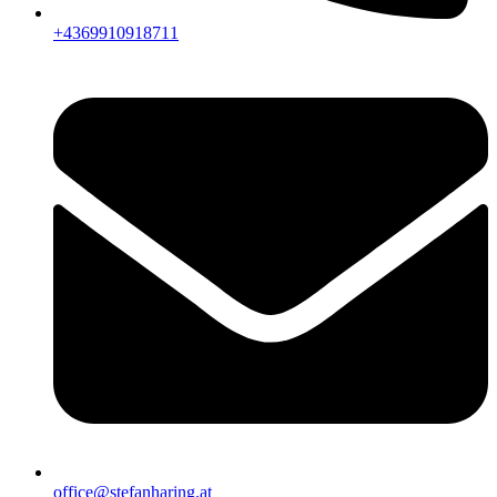
+4369910918711
office@stefanharing.at