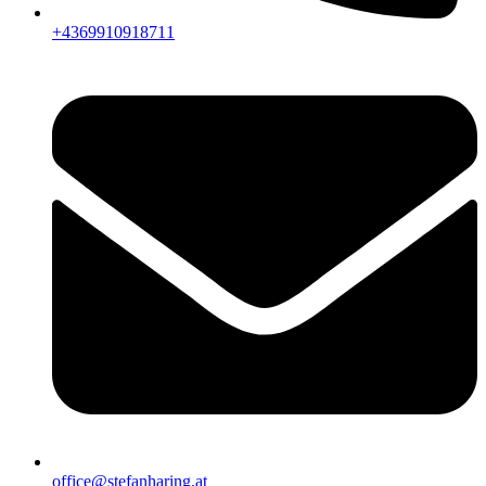
+4369910918711
office@stefanharing.at